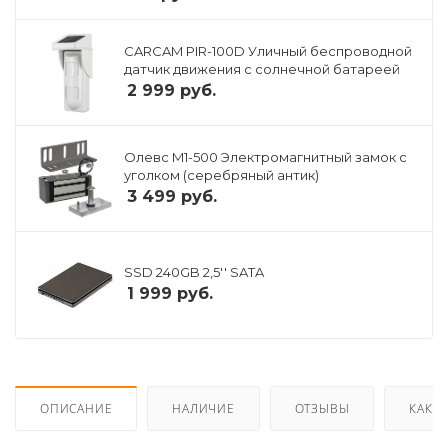
CARCAM PIR-100D Уличный беспроводной
датчик движения с солнечной батареей
2 999
руб.
Олевс M1-500 Электромагнитный замок с
уголком (серебряный антик)
3 499
руб.
SSD 240GB 2,5'' SATA
1 999
руб.
ОПИСАНИЕ
НАЛИЧИЕ
ОТЗЫВЫ
КАК К