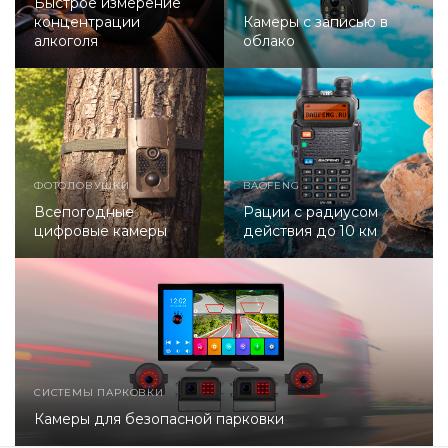
Быстрое измерение
концентрации
Камеры с записью в
алкоголя
облако
ФОТОЛОВУШКИ
BAOFENG
Всепогодные
Рации с радиусом
цифровые камеры
действия до 10 км
СИСТЕМЫ ПАРКОВКИ
Камеры для безопасной парковки