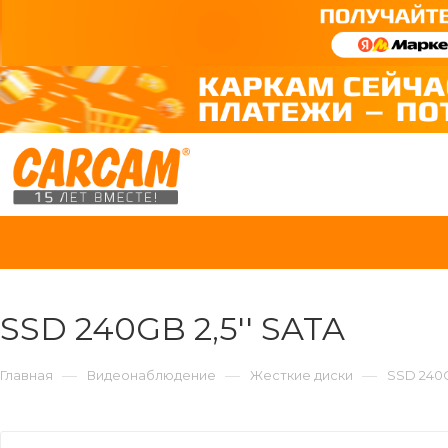
SSD 240GB 2,5'' SATA
—
—
—
Главная
Видеонаблюдение
Жесткие диски
SSD 240G