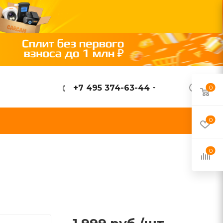
+7 495 374-63-44
0
ВОЙТИ
0
0