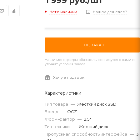
1 999
руб.
/шт
Нет в наличии
Нашли дешевле?
ПОД ЗАКАЗ
Наши менеджеры обязательно свяжутся с вами и
уточнят условия заказа
Хочу в подарок
Характеристики
Тип товара
—
Жесткий диск SSD
Бренд
—
OCZ
Форм-фактор
—
2.5"
Тип техники
—
Жесткий диск
Пропускная способность интерфейса
—
3