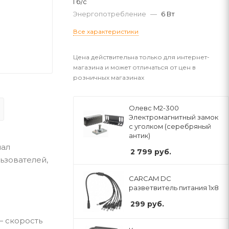
Гб/с
Энергопотребление
—
6 Вт
Все характеристики
Цена действительна только для интернет-
магазина и может отличаться от цен в
розничных магазинах
Олевс M2-300
Электромагнитный замок
с уголком (серебряный
антик)
иал
2 799
руб.
ьзователей,
CARCAM DC
разветвитель питания 1x8
299
руб.
— скорость