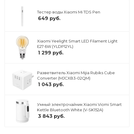
Тестер воды Xiaomi Mi TDS Pen
649
руб.
Xiaomi Yeelight Smart LED Filament Light
E27 6W (YLDP12YL)
1 299
руб.
Разветвитель Xiaomi Mijia Rubiks Cube
Converter (MJCXB3-02QM)
1 043
руб.
Умный электрочайник Xiaomi Viomi Smart
Kettle Bluetooth White (V-SK152A)
3 843
руб.