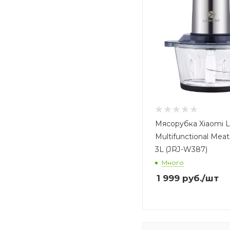
Мясорубка Xiaomi L
Multifunctional Meat
3L (JRJ-W387)
Много
1 999
руб.
/шт