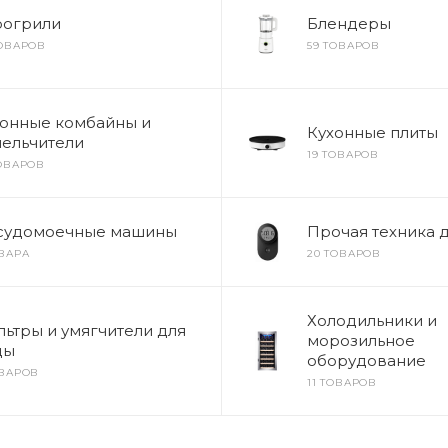
рогрили
Блендеры
ТОВАРОВ
59 ТОВАРОВ
хонные комбайны и
Кухонные плиты
ельчители
19 ТОВАРОВ
ТОВАРОВ
судомоечные машины
Прочая техника д
ОВАРА
20 ТОВАРОВ
Холодильники и
ьтры и умягчители для
морозильное
ды
оборудование
ОВАРОВ
11 ТОВАРОВ