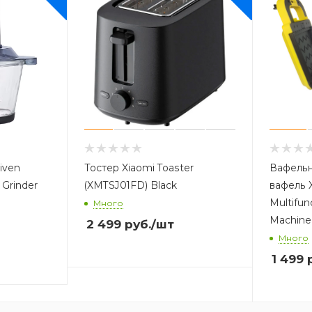
iven
Тостер Xiaomi Toaster
Вафельн
 Grinder
(XMTSJ01FD) Black
вафель Xiaomi Liven
Multifun
Много
Machine 
2 499
руб.
/шт
Много
1 499
р