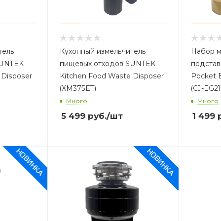
тель
Кухонный измельчитель
Набор м
SUNTEK
пищевых отходов SUNTEK
подставк
 Disposer
Kitchen Food Waste Disposer
Pocket E
(XM375ET)
(CJ-EG21)
Много
Много
5 499
руб.
/шт
1 499
р