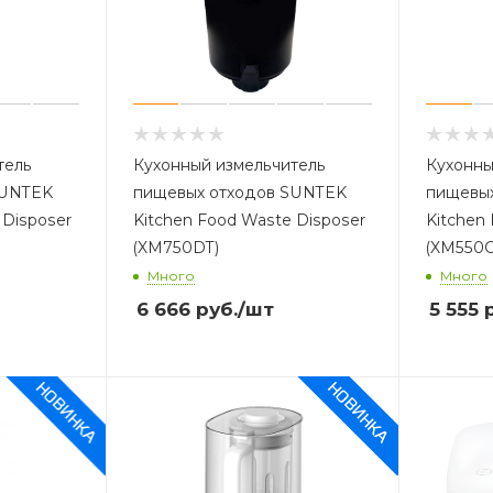
тель
Кухонный измельчитель
Кухонны
SUNTEK
пищевых отходов SUNTEK
пищевы
 Disposer
Kitchen Food Waste Disposer
Kitchen
(XM750DT)
(XM550C
Много
Много
6 666
руб.
/шт
5 555
р