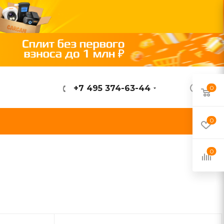
+7 495 374-63-44
0
ВОЙТИ
0
0