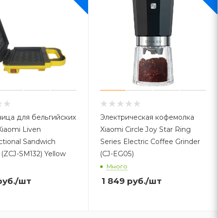
ица для бельгийских
Электрическая кофемолка
Xiaomi Circle Joy Star Ring
ctional Sandwich
Series Electric Coffee Grinder
(ZCJ-SM132) Yellow
(CJ-EG05)
Много
уб.
/шт
1 849
руб.
/шт