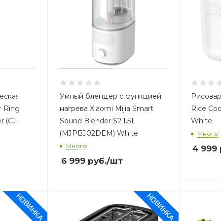
еская
Умный блендер с функцией
Рисоварк
r Ring
нагрева Xiaomi Mijia Smart
Rice Coo
r (CJ-
Sound Blender S2 1.5L
White
(MJPBJ02DEM) White
Много
Много
4 999
6 999
руб.
/шт