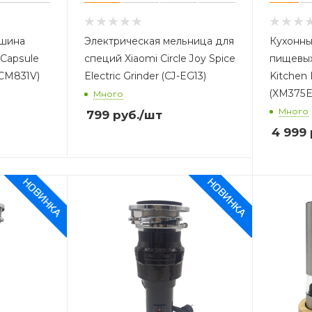
ашина
Электрическая мельница для
Кухонны
Capsule
специй Xiaomi Circle Joy Spice
пищевы
MCM831V)
Electric Grinder (CJ-EG13)
Kitchen
(XM375E
Много
Много
799
руб.
/шт
4 999