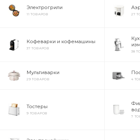
Электрогрили
Аэ
11 ТОВАРОВ
27 
Ку
Кофеварки и кофемашины
изм
37 ТОВАРОВ
38 
Мультиварки
По
29 ТОВАРОВ
4 Т
Фил
Тостеры
во
9 ТОВАРОВ
7 Т