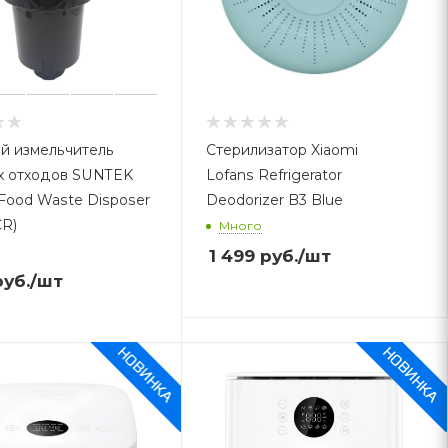
й измельчитель
Стерилизатор Xiaomi
х отходов SUNTEK
Lofans Refrigerator
 Food Waste Disposer
Deodorizer B3 Blue
R)
Много
1 499
руб.
/шт
уб.
/шт