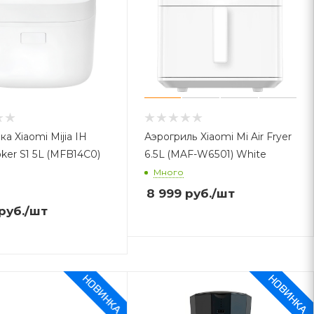
а Xiaomi Mijia IH
Аэрогриль Xiaomi Mi Air Fryer
ker S1 5L (MFB14C0)
6.5L (MAF-W6501) White
Много
8 999
руб.
/шт
руб.
/шт