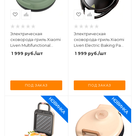
Электрическая
Электрическая
сковорода-гриль Xiaomi
сковорода-гриль Xiaomi
Liven Multifunctional
Liven Electric Baking Pan
Baking Pan 1200W (LR-
1500W (LR-J3119) Black
1 999
руб.
/шт
1 999
руб.
/шт
J2609) Green
ПОД ЗАКАЗ
ПОД ЗАКАЗ