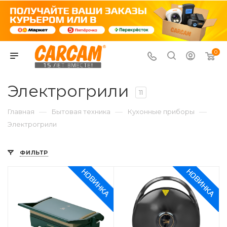
0
Электрогрили
11
—
—
—
Главная
Бытовая техника
Кухонные приборы
Электрогрили
ФИЛЬТР