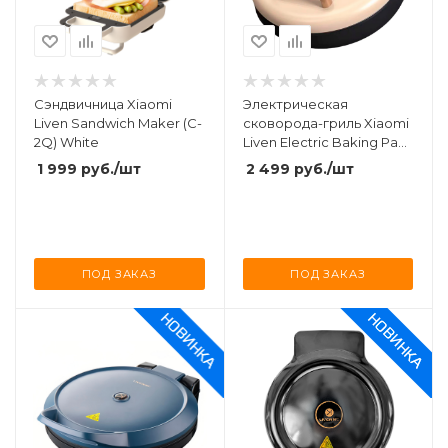
Сэндвичница Xiaomi
Электрическая
Liven Sandwich Maker (C-
сковорода-гриль Xiaomi
2Q) White
Liven Electric Baking Pan
1500W (LR-J3041) Beige
1 999
руб.
/шт
2 499
руб.
/шт
ПОД ЗАКАЗ
ПОД ЗАКАЗ