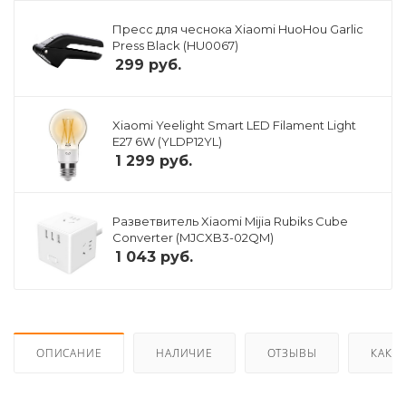
Пресс для чеснока Xiaomi HuoHou Garlic
Press Black (HU0067)
299
руб.
Xiaomi Yeelight Smart LED Filament Light
E27 6W (YLDP12YL)
1 299
руб.
Разветвитель Xiaomi Mijia Rubiks Cube
Converter (MJCXB3-02QM)
1 043
руб.
ОПИСАНИЕ
НАЛИЧИЕ
ОТЗЫВЫ
КАК К