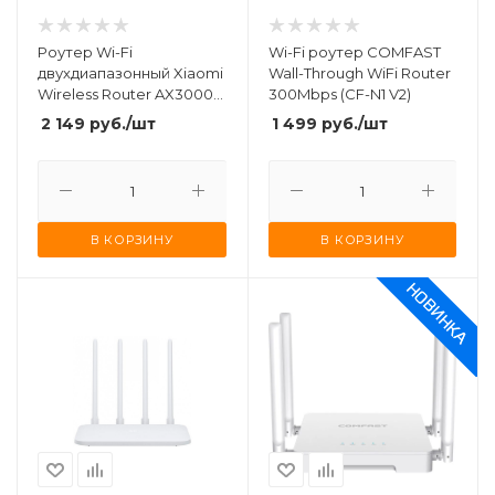
Роутер Wi-Fi
Wi-Fi роутер COMFAST
двухдиапазонный Xiaomi
Wall-Through WiFi Router
Wireless Router AX3000E
300Mbps (CF-N1 V2)
(RN07) White
2 149
руб.
/шт
1 499
руб.
/шт
В КОРЗИНУ
В КОРЗИНУ