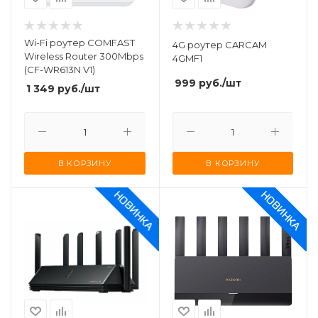
Wi-Fi роутер COMFAST
4G роутер CARCAM
Wireless Router 300Mbps
4GMF1
(CF-WR613N V1)
999
руб.
/шт
1 349
руб.
/шт
В КОРЗИНУ
В КОРЗИНУ