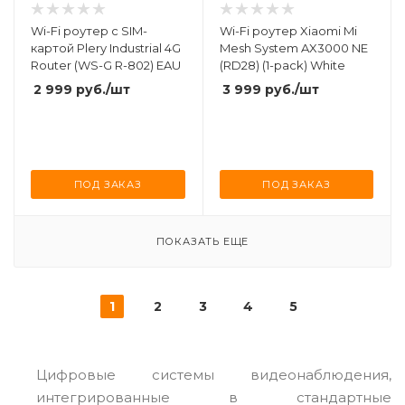
Wi-Fi роутер с SIM-
Wi-Fi роутер Xiaomi Mi
картой Plery Industrial 4G
Mesh System AX3000 NE
Router (WS-G R-802) EAU
(RD28) (1-pack) White
2 999
руб.
/шт
3 999
руб.
/шт
ПОД ЗАКАЗ
ПОД ЗАКАЗ
ПОКАЗАТЬ ЕЩЕ
1
2
3
4
5
Цифровые системы видеонаблюдения,
интегрированные в стандартные