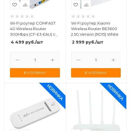
Wi-Fi роутер COMFAST
Wi-Fi роутер Xiaomi
4G Wireless Router
Wireless Router BE3600
300Mbps (CF-E3-EAU) со
2.5G Version (RD15) White
слотом для SIM-карты
4 499
руб.
/шт
2 999
руб.
/шт
В КОРЗИНУ
В КОРЗИНУ