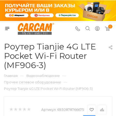
0
Роутер Tianjie 4G LTE
Pocket Wi-Fi Router
(MF906-3)
—
—
Главная
Видеонаблюдение
—
Прочее сетевое оборудование
Роутер Tianjie 4G LTE Pocket Wi-Fi Router (MF906-3)
Артикул:
6930878766675