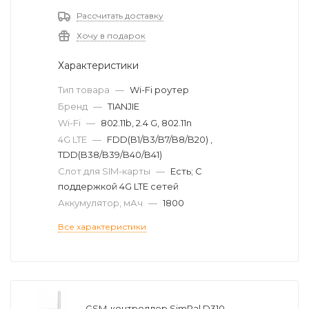
Рассчитать доставку
Хочу в подарок
Характеристики
Тип товара
—
Wi-Fi роутер
Бренд
—
TIANJIE
Wi-Fi
—
802.11b, 2.4 G, 802.11n
4G LTE
—
FDD(B1/B3/B7/B8/B20) ,
TDD(B38/B39/B40/B41)
Слот для SIM-карты
—
Есть; С
поддержкой 4G LTE сетей
Аккумулятор, мАч
—
1800
Все характеристики
GSM-контроллер SimPal D310