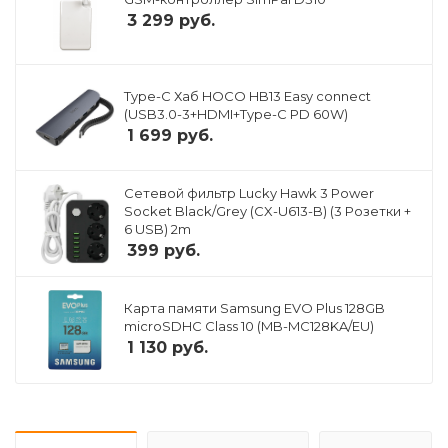
3 299
руб.
Type-C Хаб HOCO HB13 Easy connect
(USB3.0-3+HDMI+Type-C PD 60W)
1 699
руб.
Сетевой фильтр Lucky Hawk 3 Power
Socket Black/Grey (CX-U613-B) (3 Розетки +
6 USB) 2m
399
руб.
Карта памяти Samsung EVO Plus 128GB
microSDHC Class 10 (MB-MC128KA/EU)
1 130
руб.