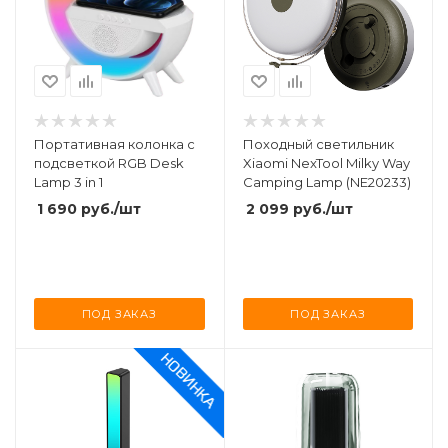
Портативная колонка с
Походный светильник
подсветкой RGB Desk
Xiaomi NexTool Milky Way
Lamp 3 in 1
Camping Lamp (NE20233)
1 690
руб.
/шт
2 099
руб.
/шт
ПОД ЗАКАЗ
ПОД ЗАКАЗ