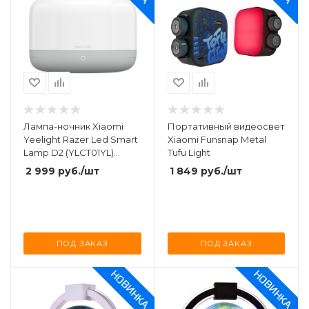
Лампа-ночник Xiaomi
Портативный видеосвет
Yeelight Razer Led Smart
Xiaomi Funsnap Metal
Lamp D2 (YLCT01YL)
Tufu Light
White
2 999
руб.
/шт
1 849
руб.
/шт
ПОД ЗАКАЗ
ПОД ЗАКАЗ