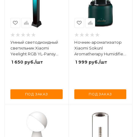
Умный светодиоидный
Ночник-ароматизатор
светильник Xiaomi
Xiaomi Sokunl
Yeelight RGB YL-Pansy
Aromatherapy Humidifier
Black (YLODJ-0025)
(S508) Green
1 650
руб.
/шт
1 999
руб.
/шт
ПОД ЗАКАЗ
ПОД ЗАКАЗ