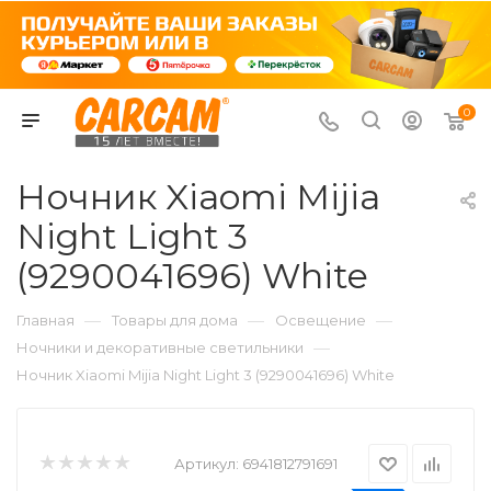
0
Ночник Xiaomi Mijia
Night Light 3
(9290041696) White
—
—
—
Главная
Товары для дома
Освещение
—
Ночники и декоративные светильники
Ночник Xiaomi Mijia Night Light 3 (9290041696) White
Артикул:
6941812791691