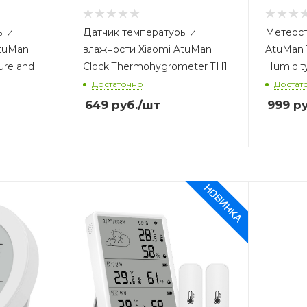
ы и
Датчик температуры и
Метеост
AtuMan
влажности Xiaomi AtuMan
AtuMan 
ure and
Clock Thermohygrometer TH1
Humidit
Достаточно
Достат
649
руб.
/шт
999
ру