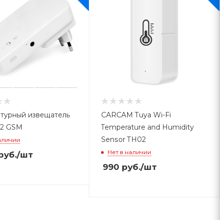
турный извещатель
CARCAM Tuya Wi-Fi
T2 GSM
Temperature and Humidity
Sensor TH02
аличии
Нет в наличии
руб.
/шт
990
руб.
/шт