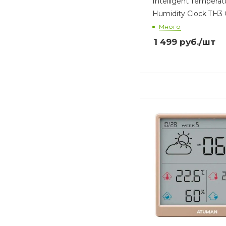
Intelligent Temperat
Humidity Clock TH3 
Много
1 499
руб.
/шт