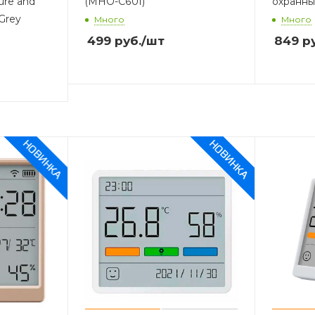
ure and
(MHO-C601)
охранны
Grey
Много
Много
499
руб.
/шт
849
ру