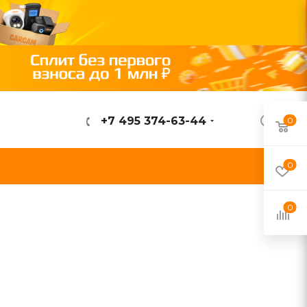
+7 495 374-63-44
0
ВОЙТИ
0
0