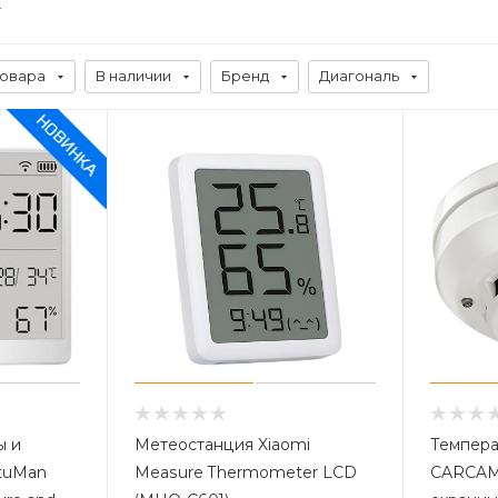
товара
В наличии
Бренд
Диагональ
ы и
Метеостанция Xiaomi
Темпера
AtuMan
Measure Thermometer LCD
CARCAM