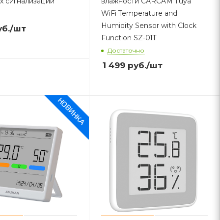
х сигнализаций
влажности CARCAM Tuya
WiFi Temperature and
Humidity Sensor with Clock
б.
/шт
Function SZ-01T
Достаточно
1 499
руб.
/шт