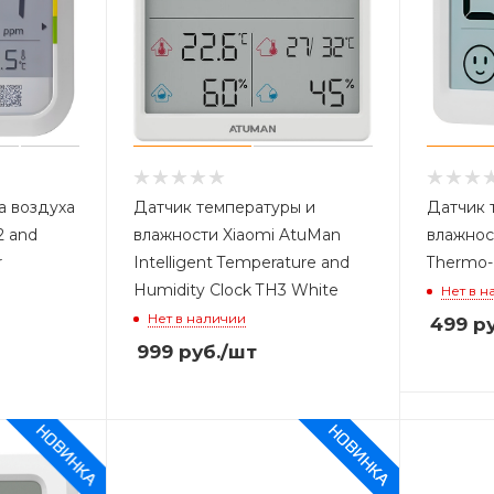
а воздуха
Датчик температуры и
Датчик 
2 and
влажности Xiaomi AtuMan
влажнос
r
Intelligent Temperature and
Thermo-
Humidity Clock TH3 White
Нет в н
Нет в наличии
499
ру
999
руб.
/шт