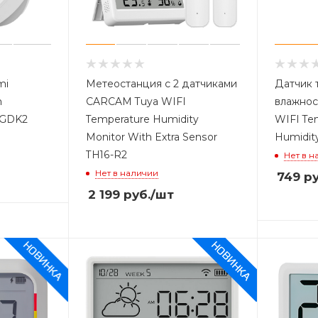
mi
Метеостанция с 2 датчиками
Датчик 
h
CARCAM Tuya WIFI
влажнос
CGDK2
Temperature Humidity
WIFI Te
Monitor With Extra Sensor
Humidit
TH16-R2
Нет в н
Нет в наличии
749
ру
2 199
руб.
/шт