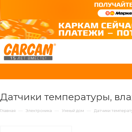
Датчики температуры, вл
—
—
—
Главная
Электроника
Умный дом
Датчики температ