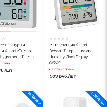
температуры и
Метеостанция Xiaomi
ти Xiaomi ATuMan
Beheart Temperature and
Hygrometer TH Mini
Humidity Clock Display
(W200)
аличии
Нет в наличии
б.
/шт
999
руб.
/шт