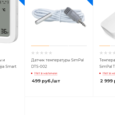
ы и
Датчик температуры SimPal
Темпера
jia Smart
DTS-002
SimPal 
Нет в наличии
Нет в н
499
руб.
/шт
2 999