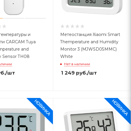
температуры и
Метеостанция Xiaomi Smart
ти CARCAM Tuya
Themperature and Humidity
mperature and
Monitor 3 (MJWSD05MMC)
y Sensor TH08
White
аличии
Нет в наличии
б.
/шт
1 249
руб.
/шт