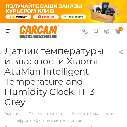
0
Датчик температуры
и влажности Xiaomi
AtuMan Intelligent
Temperature and
Humidity Clock TH3
Grey
—
—
Главная
Бытовая техника
Климатическая техника
—
—
Цифровые бытовые метеостанции