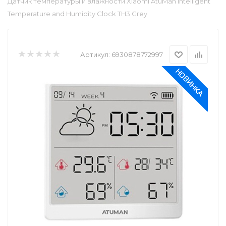
Датчик температуры и влажности Xiaomi AtuMan Intelligent
Temperature and Humidity Clock TH3 Grey
Артикул:
6930878772997