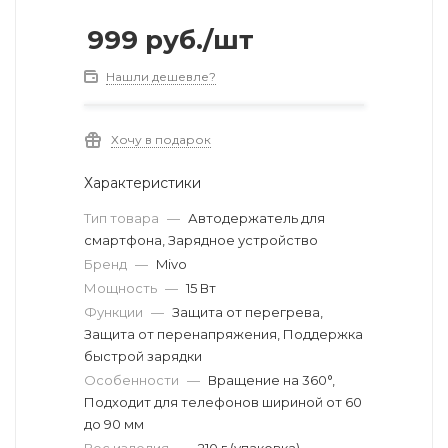
999
руб.
/шт
Нашли дешевле?
Хочу в подарок
Характеристики
Тип товара
—
Автодержатель для
смартфона, Зарядное устройство
Бренд
—
Mivo
Мощность
—
15 Вт
Функции
—
Защита от перегрева,
Защита от перенапряжения, Поддержка
быстрой зарядки
Особенности
—
Вращение на 360°,
Подходит для телефонов шириной от 60
до 90 мм
Вес изделия
—
210 г (упаковка)