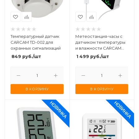
Температурный датчик
Метеостанция-часы с
CARCAM TD-002 для
датчиком температуры
охранных сигнализаций
и влажности CARCAM
Tuya WiFi Temperature
849
руб.
/шт
1 499
руб.
/шт
and Humidity Sensor with
Clock Function SZ-01T
В КОРЗИНУ
В КОРЗИНУ