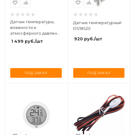
Датчик температуры,
Датчик температурный
влажности и
DS18S20
атмосферного давления
920
руб.
/шт
Xiaomi Aqara
1 499
руб.
/шт
Temperature Humidity
Sensor (WSDCGQ11LM)
ПОД ЗАКАЗ
ПОД ЗАКАЗ