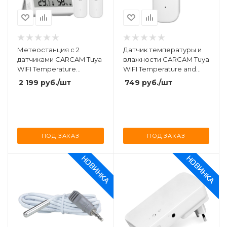
Метеостанция с 2
Датчик температуры и
датчиками CARCAM Tuya
влажности CARCAM Tuya
WIFI Temperature
WIFI Temperature and
Humidity Monitor With
Humidity Sensor TH08
2 199
руб.
/шт
749
руб.
/шт
Extra Sensor TH16-R2
ПОД ЗАКАЗ
ПОД ЗАКАЗ