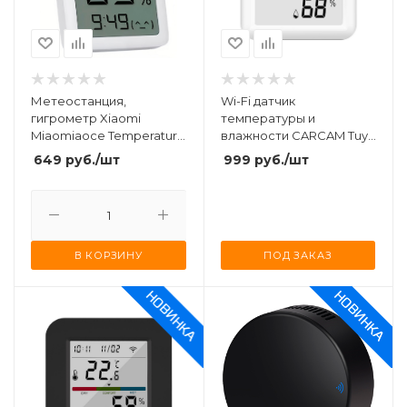
Метеостанция,
Wi-Fi датчик
гигрометр Xiaomi
температуры и
Miaomiaoce Temperature
влажности CARCAM Tuya
and Humidity Meter
WIFI Temperature and
649
руб.
/шт
999
руб.
/шт
(MHO-C601)
Humidity sensor With
Light TH05
В КОРЗИНУ
ПОД ЗАКАЗ