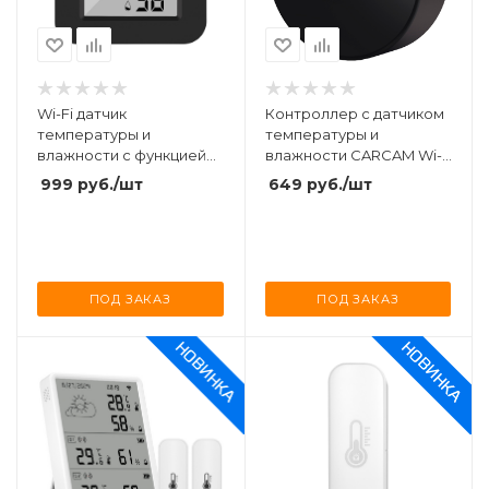
Wi-Fi датчик
Контроллер с датчиком
температуры и
температуры и
влажности с функцией
влажности CARCAM Wi-
ИК-пульта CARCAM Tuya
Fi Remote Control with
999
руб.
/шт
649
руб.
/шт
WIFI Temperature
Temperature Humidity
Humidity sensor with IR
Function IRT
Controller IRTP
ПОД ЗАКАЗ
ПОД ЗАКАЗ