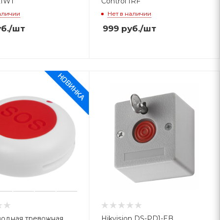
21WT
Control IRF
аличии
Нет в наличии
б.
/шт
999
руб.
/шт
одная тревожная
Hikvision DS-PD1-EB