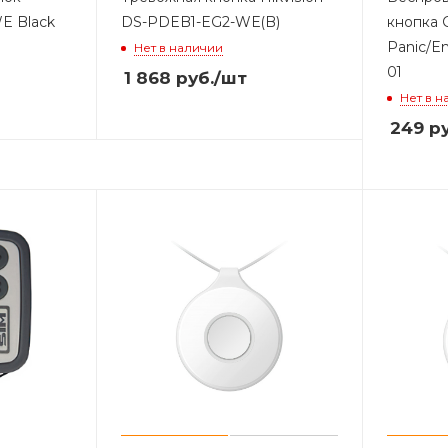
WE Black
DS-PDEB1-EG2-WE(B)
кнопка 
Panic/E
Нет в наличии
01
1 868
руб.
/шт
Нет в н
249
ру