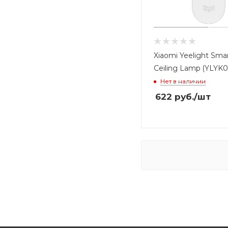
Xiaomi Yeelight Sma
Ceiling Lamp (YLYK0
Нет в наличии
622
руб.
/шт