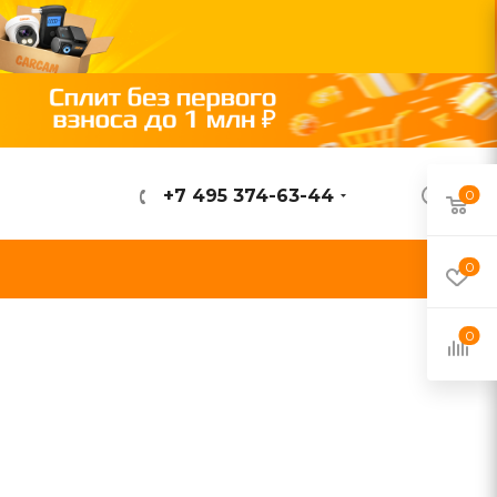
+7 495 374-63-44
0
ВОЙТИ
0
0