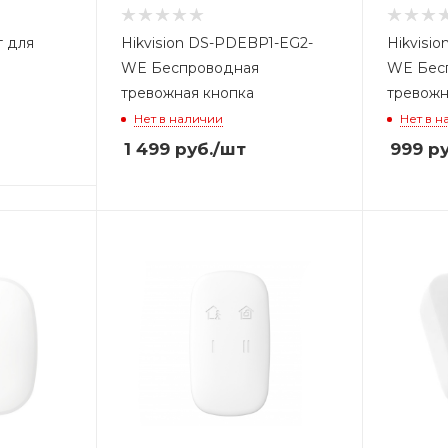
т для
Hikvision DS-PDEBP1-EG2-
Hikvisi
WE Беспроводная
WE Бес
тревожная кнопка
тревожн
Нет в наличии
Нет в н
1 499
руб.
/шт
999
ру