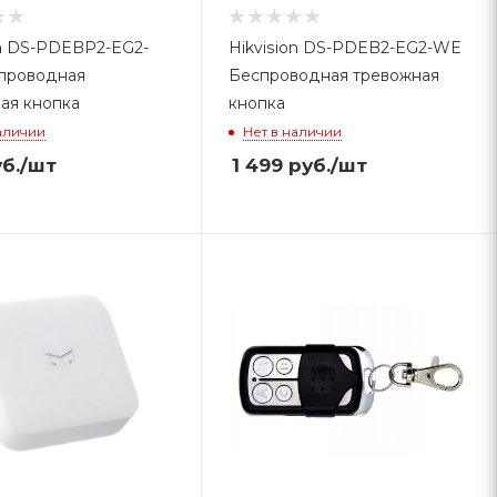
on DS-PDEBP2-EG2-
Hikvision DS-PDEB2-EG2-WE
проводная
Беспроводная тревожная
ая кнопка
кнопка
аличии
Нет в наличии
б.
/шт
1 499
руб.
/шт