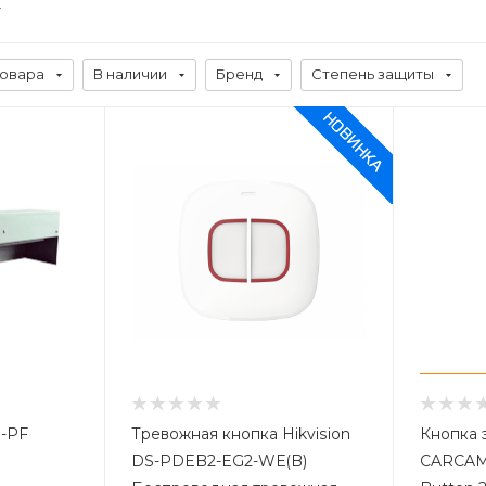
товара
В наличии
Бренд
Степень защиты
B-PF
Тревожная кнопка Hikvision
Кнопка 
DS-PDEB2-EG2-WE(B)
CARCAM