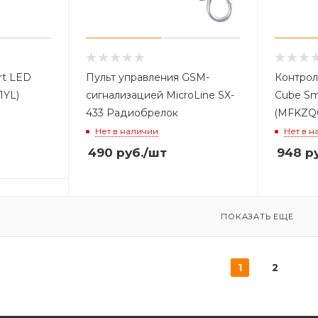
rt LED
Пульт управления GSM-
Контрол
1YL)
сигнализацией MicroLine SX-
Cube Sm
433 Радиобрелок
(MFKZQ
Нет в наличии
Нет в н
490
руб.
/шт
948
ру
ПОКАЗАТЬ ЕЩЕ
1
2