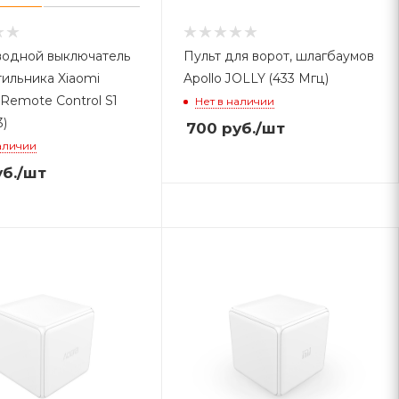
одной выключатель
Пульт для ворот, шлагбаумов
тильника Xiaomi
Apollo JOLLY (433 Мгц)
 Remote Сontrol S1
Нет в наличии
3)
700
руб.
/шт
аличии
б.
/шт