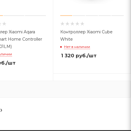
лер Xiaomi Aqara
Контроллер Xiaomi Cube
art Home Controller
White
01LM)
Нет в наличии
аличии
1 320
руб.
/шт
б.
/шт