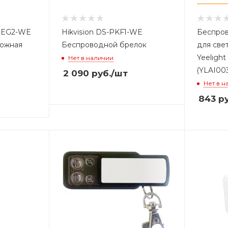
1-EG2-WE
Hikvision DS-PKF1-WE
Беспров
вожная
Беспроводной брелок
для све
Yeelight
Нет в наличии
(YLAI00
2 090
руб.
/шт
Нет в н
843
ру