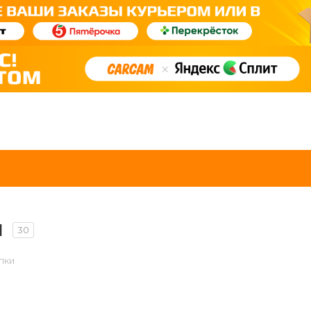
и
30
пки