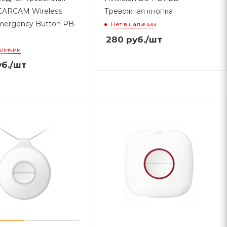
CARCAM Wireless
Тревожная кнопка
mergency Button PB-
Нет в наличии
280
руб.
/шт
аличии
б.
/шт