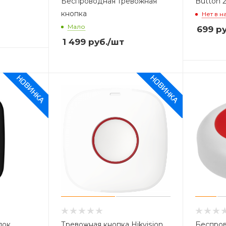
Беспроводная тревожная
Button 
кнопка
Нет в н
Мало
699
ру
1 499
руб.
/шт
лок
Тревожная кнопка Hikvision
Беспров