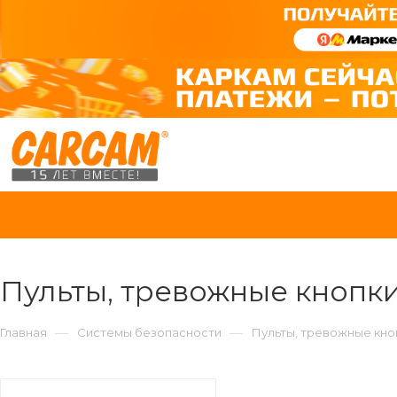
Пульты, тревожные кнопк
—
—
Главная
Системы безопасности
Пульты, тревожные кно