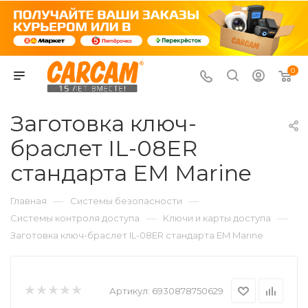
0
Заготовка ключ-
браслет IL-08ER
стандарта EM Marine
—
—
Главная
Системы безопасности
—
—
Системы контроля доступа
Ключи и карты доступа
Заготовка ключ-браслет IL-08ER стандарта EM Marine
Артикул:
6930878750629