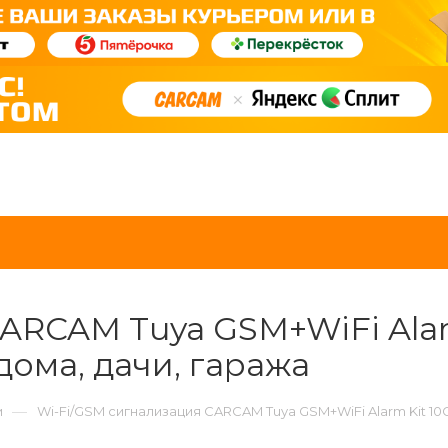
ARCAM Tuya GSM+WiFi Alar
дома, дачи, гаража
—
и
Wi-Fi/GSM сигнализация CARCAM Tuya GSM+WiFi Alarm Kit 10