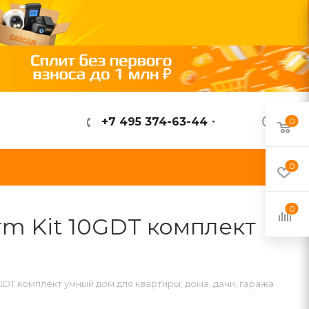
+7 495 374-63-44
0
ВОЙТИ
0
0
m Kit 10GDT комплект
GDT комплект умный дом для квартиры, дома, дачи, гаража