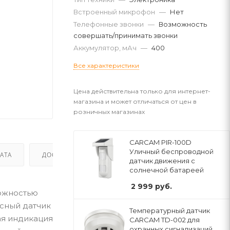
Встроенный микрофон
—
Нет
Телефонные звонки
—
Возможность
совершать/принимать звонки
Аккумулятор, мАч
—
400
Все характеристики
Цена действительна только для интернет-
магазина и может отличаться от цен в
розничных магазинах
CARCAM PIR-100D
Уличный беспроводной
АТА
ДОСТАВКА
датчик движения с
солнечной батареей
2 999
руб.
можностью
сный датчик
Температурный датчик
ая индикация
CARCAM TD-002 для
охранных сигнализаций