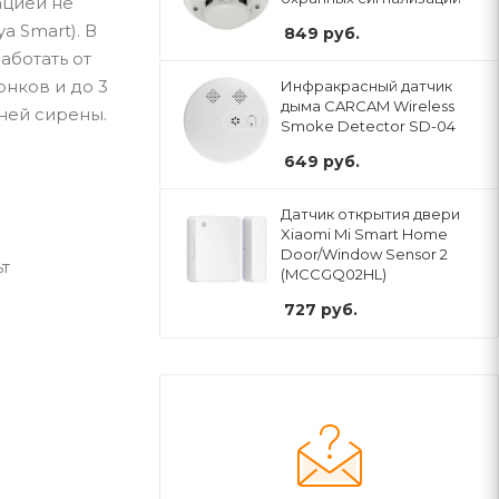
ацией не
a Smart). В
849
руб.
аботать от
нков и до 3
Инфракрасный датчик
дыма CARCAM Wireless
ней сирены.
Smoke Detector SD-04
649
руб.
Датчик открытия двери
Xiaomi Mi Smart Home
Door/Window Sensor 2
ьт
(MCCGQ02HL)
727
руб.