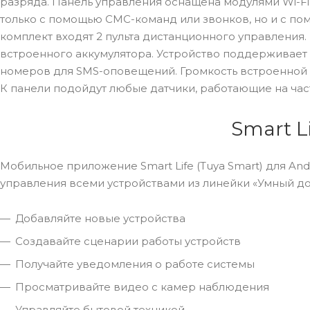
разряда. Панель управления оснащена модулями Wi-Fi 
только с помощью СМС-команд или звонков, но и с пом
комплект входят 2 пульта дистанционного управления. 
встроенного аккумулятора. Устройство поддерживает 
номеров для SMS-оповещений. Громкость встроенной 
К панели подойдут любые датчики, работающие на част
Smart L
Мобильное приложение Smart Life (Tuya Smart) для An
управления всеми устройствами из линейки «Умный до
Добавляйте новые устройства
Создавайте сценарии работы устройств
Получайте уведомления о работе системы
Просматривайте видео с камер наблюдения
Управляйте бытовой техникой