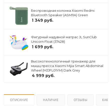
Беспроводная колонка Xiaomi Redmi
Bluetooth Speaker (ASM11A) Green
1 349
руб.
Фигурный надувной матрас JL SunClub
Unicorn Float (37428)
1 699
руб.
Высокотехнологичный тренажер для
мышц пресса Xiaomi Mijia Smart Abdominal
Wheel (MJJFL01YM) Dark Grey
4 999
руб.
ОПИСАНИЕ
НАЛИЧИЕ
ОТЗЫВЫ
КАК К