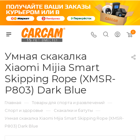
0
Умная скакалка
Xiaomi Mijia Smart
Skipping Rope (XMSR-
P803) Dark Blue
—
—
Главная
Товары для спорта и развлечений
—
—
Спорт и здоровье
Скакалки и батуты
Умная скакалка Xiaomi Mijia Smart Skipping Rope (XMSR-
P803) Dark Blue