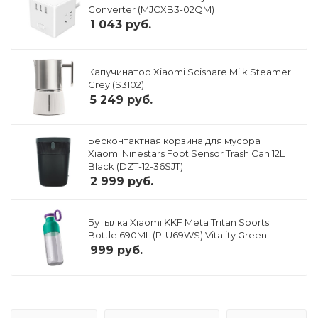
Converter (MJCXB3-02QM)
1 043
руб.
Капучинатор Xiaomi Scishare Milk Steamer
Grey (S3102)
5 249
руб.
Бесконтактная корзина для мусора
Xiaomi Ninestars Foot Sensor Trash Can 12L
Black (DZT-12-36SJT)
2 999
руб.
Бутылка Xiaomi KKF Meta Tritan Sports
Bottle 690ML (P-U69WS) Vitality Green
999
руб.