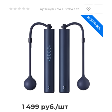
Артикул:
6941812704332
1 499
руб.
/шт