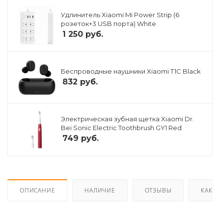
Удлинитель Xiaomi Mi Power Strip (6
розеток+3 USB порта) White
1 250
руб.
Беспроводные наушники Xiaomi T1C Black
832
руб.
Электрическая зубная щетка Xiaomi Dr.
Bei Sonic Electric Toothbrush GY1 Red
749
руб.
ОПИСАНИЕ
НАЛИЧИЕ
ОТЗЫВЫ
КАК К