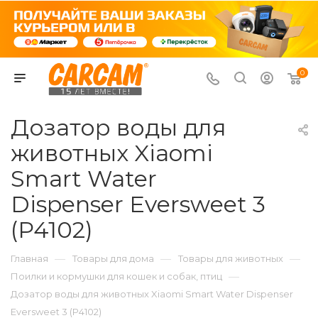
0
Дозатор воды для
животных Xiaomi
Smart Water
Dispenser Eversweet 3
(P4102)
—
—
—
Главная
Товары для дома
Товары для животных
—
Поилки и кормушки для кошек и собак, птиц
Дозатор воды для животных Xiaomi Smart Water Dispenser
Eversweet 3 (P4102)