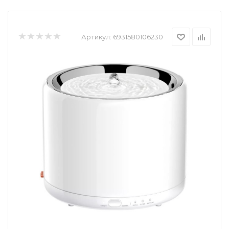
Артикул:
6931580106230