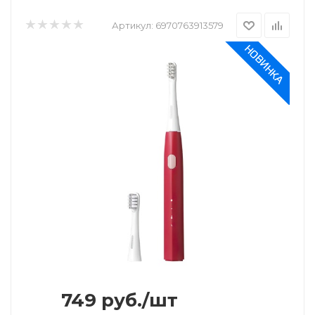
Артикул:
6970763913579
749
руб.
/шт