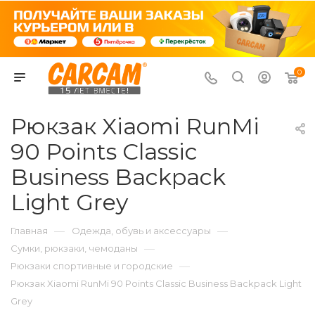
0
Рюкзак Xiaomi RunMi
90 Points Classic
Business Backpack
Light Grey
—
—
Главная
Одежда, обувь и аксессуары
—
Сумки, рюкзаки, чемоданы
—
Рюкзаки спортивные и городские
Рюкзак Xiaomi RunMi 90 Points Classic Business Backpack Light
Grey