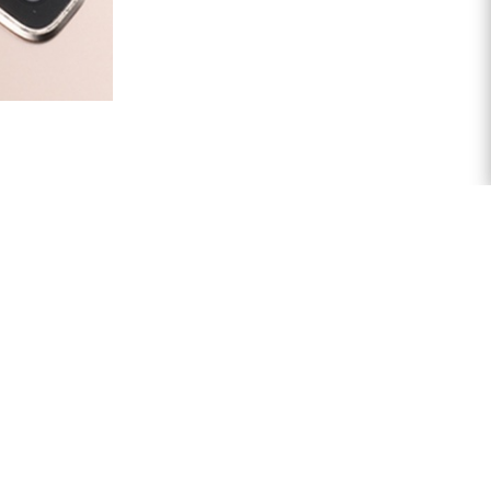
чать на
ков
ет высокую