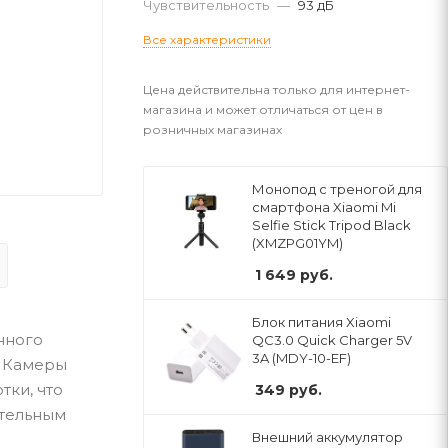
Чувствительность
—
93 дБ
Все характеристики
Цена действительна только для интернет-
магазина и может отличаться от цен в
розничных магазинах
Монопод с треногой для
смартфона Xiaomi Mi
Selfie Stick Tripod Black
(XMZPG01YM)
1 649
руб.
Блок питания Xiaomi
нного
QC3.0 Quick Charger 5V
3A (MDY-10-EF)
. Камеры
ки, что
349
руб.
ительным
Внешний аккумулятор