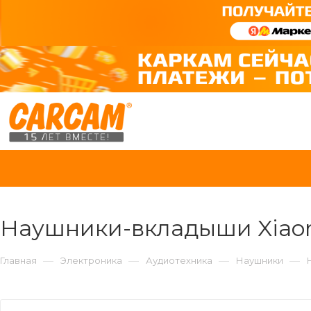
Наушники-вкладыши Xiaomi 
—
—
—
—
Главная
Электроника
Аудиотехника
Наушники