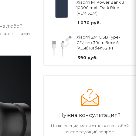
Xiaomi Mi Power Bank 3
10000 mAh Dark Blue
(PLM13ZM)
1 070
руб.
 на любой
насыщенными
Xiaomi ZMI USB Type-
C/Micro 30cm Белый
(AL511) Кабель 2 в 1
390
руб.
Нужна консультация?
Наши специалисты ответят на любой
интересующий вопрос