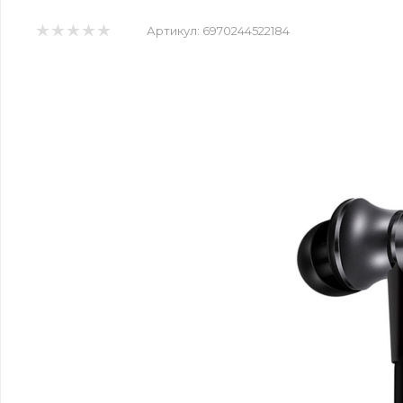
Артикул:
6970244522184