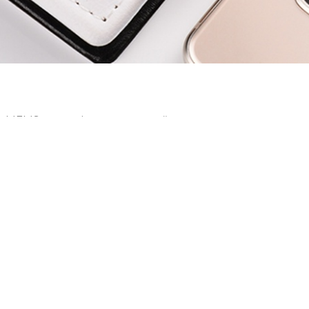
MEMS микрофоном, который позволяет не только отве
ом. Заземляющий провод микрофона и провод наушни
ет снизить уровень перекрестных помех и предоставля