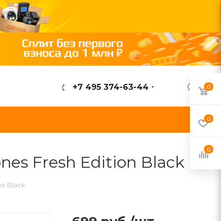
+7 495 374-63-44
0
ВОЙТИ
0
0
es Fresh Edition Black
on Black