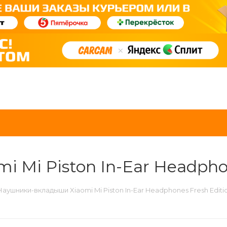
Mi Piston In-Ear Headphon
Наушники-вкладыши Xiaomi Mi Piston In-Ear Headphones Fresh Editi