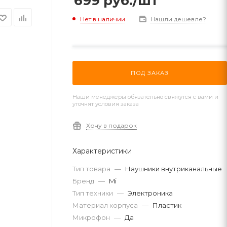
699
руб.
/шт
Нет в наличии
Нашли дешевле?
ПОД ЗАКАЗ
Наши менеджеры обязательно свяжутся с вами и
уточнят условия заказа
Хочу в подарок
Характеристики
Тип товара
—
Наушники внутриканальные
Бренд
—
Mi
Тип техники
—
Электроника
Материал корпуса
—
Пластик
Микрофон
—
Да