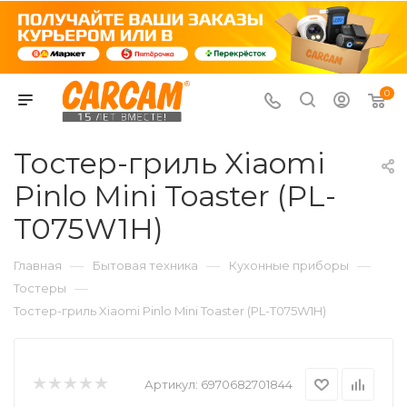
0
Тостер-гриль Xiaomi
Pinlo Mini Toaster (PL-
T075W1H)
—
—
—
Главная
Бытовая техника
Кухонные приборы
—
Тостеры
Тостер-гриль Xiaomi Pinlo Mini Toaster (PL-T075W1H)
Артикул:
6970682701844