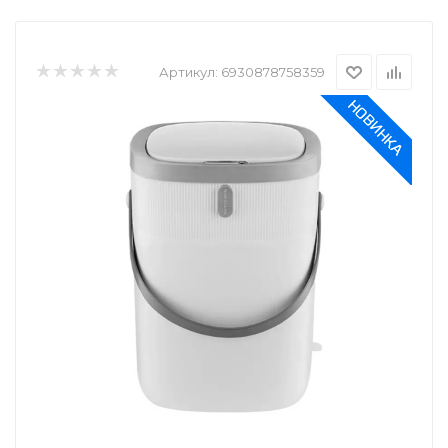
Артикул:
6930878758359