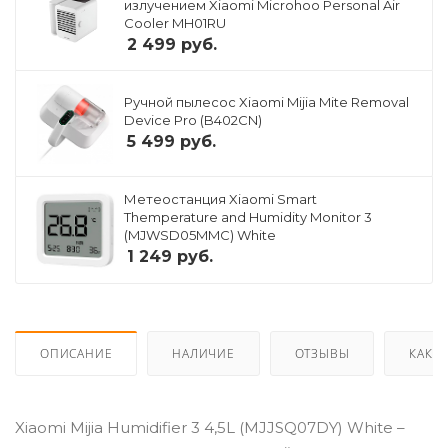
излучением Xiaomi Microhoo Personal Air
Cooler MH01RU
2 499
руб.
Ручной пылесос Xiaomi Mijia Mite Removal
Device Pro (B402CN)
5 499
руб.
Метеостанция Xiaomi Smart
Themperature and Humidity Monitor 3
(MJWSD05MMC) White
1 249
руб.
ОПИСАНИЕ
НАЛИЧИЕ
ОТЗЫВЫ
КАК К
Xiaomi Mijia Humidifier 3 4,5L (MJJSQ07DY) White –