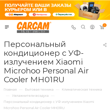
0
Персональный
кондиционер с УФ-
излучением Xiaomi
Microhoo Personal Air
Cooler MH01RU
—
—
Главная
Бытовая техника
Климатическая техника
—
—
Увлажнители воздуха
Персональный кондиционер с УФ-излучением Xiaomi
Microhoo Personal Air Cooler MH01RU