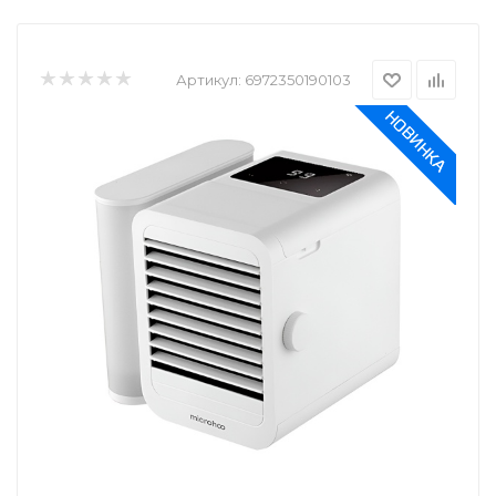
Артикул:
6972350190103