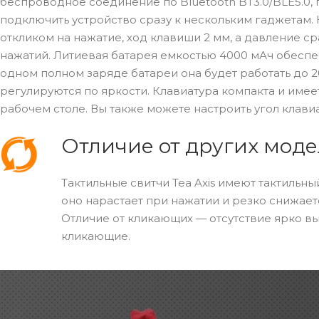
беспроводное соединение по Bluetooth BT3.0/BLE5.0, 
подключить устройство сразу к нескольким гаджетам.
откликом на нажатие, ход клавиши 2 мм, а давление с
нажатий. Литиевая батарея емкостью 4000 мАч обеспе
одном полном заряде батареи она будет работать до 2
регулируются по яркости. Клавиатура компакта и имее
рабочем столе. Вы также можете настроить угол клавиат
Отличие от других мод
Тактильные свитчи Tea Axis имеют тактильн
оно нарастает при нажатии и резко снижает
Отличие от кликающих — отсутствие ярко вы
кликающие.