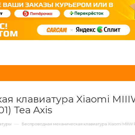
я клавиатура Xiaomi MIIIW
) Tea Axis
—
атуры
Беспроводная механическая клавиатура Xiaomi MIIIW P