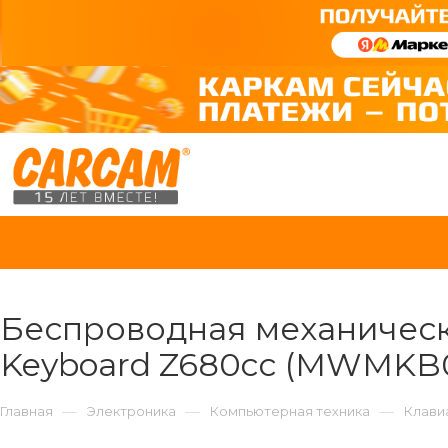
Беспроводная механическа
Keyboard Z680cc (MWMKB01
—
—
—
Главная
Электроника
Компьютерная техника
Клави