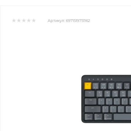
Артикул:
6971519751162