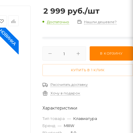
2 999
руб.
/шт
Достаточно
Нашли дешевле?
В КОРЗИНУ
КУПИТЬ В 1 КЛИК
Рассчитать доставку
Хочу в подарок
Характеристики
Тип товара
—
Клавиатура
Бренд
—
MIIIW
Bluetooth
—
5.0