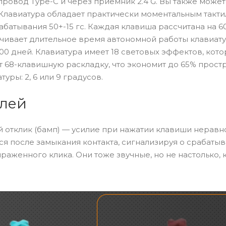
провод Type-C и через приемник 2.4 G. Вы также може
 Клавиатура обладает практически моментальным такт
рабатывания 50+-15 гс. Каждая клавиша рассчитана на 
чивает длительное время автономной работы клавиату
00 дней. Клавиатура имеет 18 световых эффектов, кот
т 68-клавишную раскладку, что экономит до 65% прост
уры: 2, 6 или 9 градусов.
елей
ый отклик (бамп) — усилие при нажатии клавиши нерав
ся после замыкания контакта, сигнализируя о срабатыв
раженного клика. Они тоже звучные, но не настолько, 