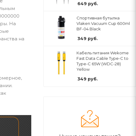
те
649
руб.
ильным
60000000
Спортивная бутылка
ры. На
Vlaken Vacuum Cup 600ml
BF-04 Black
орые
ранства на
349
руб.
Кабель питания Wekome
Fast Data Cable Type-C to
Type-C 65W (WDC-28)
Yellow
номерное,
349
руб.
ании.
как