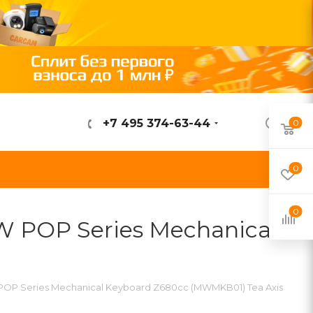
+7 495 374-63-44
0
ВОЙТИ
0
0
 POP Series Mechanical
OP Series Mechanical Keyboard Z680cc (MWMKB01) Tea Axis