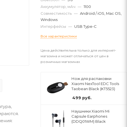
Аккумулятор, мАч
—
1100
Совместимость
—
Android / iOS, Mac OS,
Windows
Интерфейсы
—
USB Type-C
Все характеристики
Цена действительна только для интернет-
магазина и может отличаться от цен в
розничных магазинах
Нож для распаковки
Xiaomi NexTool EDC Tools
Taobean Black (KT5523)
499
руб.
тура,
Наушники Xiaomi Mi
ираются.
Capsule Earphones
ения:
(DDQ01WM) Black