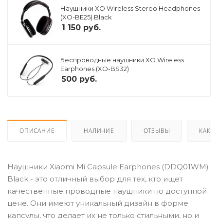
Наушники XO Wireless Stereo Headphones
(XO-BE25) Black
1 150
руб.
Беспроводные наушники XO Wireless
Earphones (XO-BS32)
500
руб.
ОПИСАНИЕ
НАЛИЧИЕ
ОТЗЫВЫ
КАК К
Наушники Xiaomi Mi Capsule Earphones (DDQ01WM)
Black - это отличный выбор для тех, кто ищет
качественные проводные наушники по доступной
цене. Они имеют уникальный дизайн в форме
капсулы, что делает их не только стильными, но и