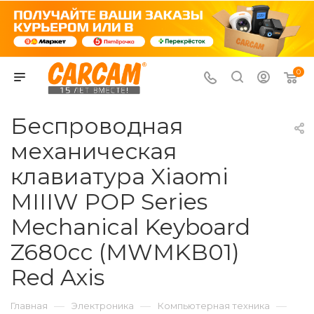
0
Беспроводная
механическая
клавиатура Xiaomi
MIIIW POP Series
Mechanical Keyboard
Z680cc (MWMKB01)
Red Axis
—
—
—
Главная
Электроника
Компьютерная техника