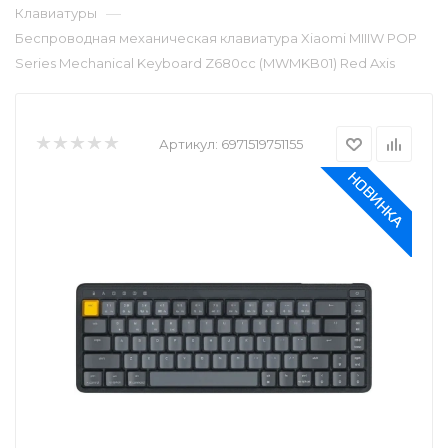
—
Клавиатуры
Беспроводная механическая клавиатура Xiaomi MIIIW POP
Series Mechanical Keyboard Z680cc (MWMKB01) Red Axis
Артикул:
6971519751155