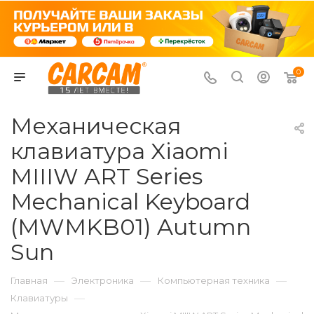
0
Механическая
клавиатура Xiaomi
MIIIW ART Series
Mechanical Keyboard
(MWMKB01) Autumn
Sun
—
—
—
Главная
Электроника
Компьютерная техника
—
Клавиатуры