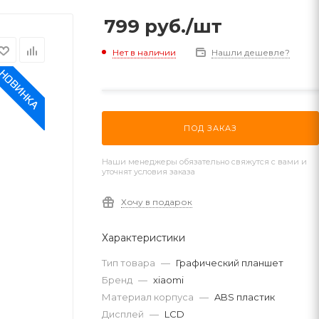
799
руб.
/шт
Нет в наличии
Нашли дешевле?
ПОД ЗАКАЗ
Наши менеджеры обязательно свяжутся с вами и
уточнят условия заказа
Хочу в подарок
Характеристики
Тип товара
—
Графический планшет
Бренд
—
xiaomi
Материал корпуса
—
ABS пластик
Дисплей
—
LCD