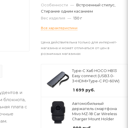
Особенности
—
Встроенный стилус,
Стирание одним касанием
Вес изделия
—
130 г
Все характеристики
Цена действительна только для интернет-
магазина и может отличаться от цен в
розничных магазинах
Type-C Хаб HOCO HB13
Easy connect (USB3.0-
3+HDMI+Type-C PD 60W)
1 699
руб.
тудентов и
м блокнота,
Автомобильный
ная плата с
держатель смартфона
точные
Mivo MZ-18 Car Wireless
Charger Mount Holder
ам.