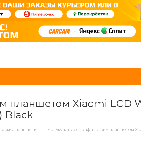
м планшетом Xiaomi LCD Wr
) Black
—
ческие планшеты
Калькулятор с графическим планшетом Xiaom