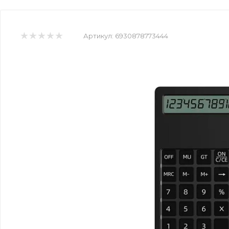
Артикул:
6930878773444