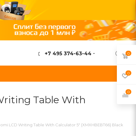
+7 495 374-63-44
0
ВОЙТИ
0
0
iting Table With
i LCD Writing Table With Calculator 5" (XMXHBEBT66) Black