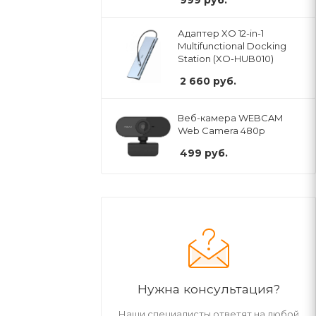
999
руб.
Адаптер XO 12-in-1
Multifunctional Docking
Station (XO-HUB010)
2 660
руб.
Веб-камера WEBCAM
Web Camera 480p
499
руб.
Нужна консультация?
Наши специалисты ответят на любой