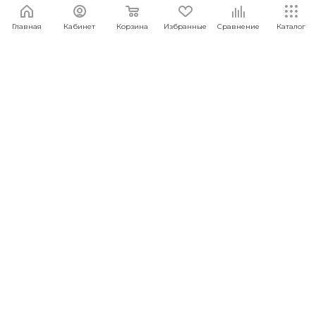
Главная
Кабинет
Корзина
Избранные
Сравнение
Каталог
Водонепроницаемый
корпус
Корпус часов обладает степенью защиты IP 67.
Благодаря этому часы могут использоваться даже
во время дождя и выдерживать короткие