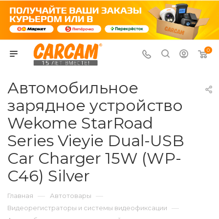
0
Автомобильное
зарядное устройство
Wekome StarRoad
Series Vieyie Dual-USB
Car Charger 15W (WP-
C46) Silver
—
—
Главная
Автотовары
—
Видеорегистраторы и системы видеофиксации