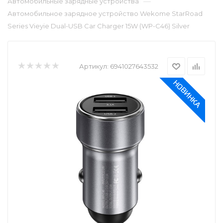
—
Автомобильные зарядные устройства
Автомобильное зарядное устройство Wekome StarRoad
Series Vieyie Dual-USB Car Charger 15W (WP-C46) Silver
Артикул:
6941027643532