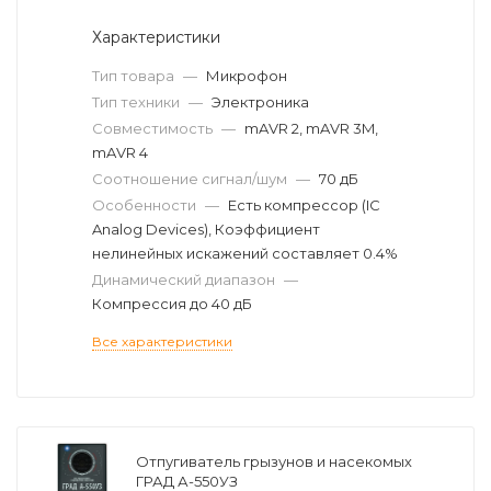
Характеристики
Тип товара
—
Микрофон
Тип техники
—
Электроника
Совместимость
—
mAVR 2, mAVR 3M,
mAVR 4
Соотношение сигнал/шум
—
70 дБ
Особенности
—
Есть компрессор (IC
Analog Devices), Коэффициент
нелинейных искажений составляет 0.4%
Динамический диапазон
—
Компрессия до 40 дБ
Все характеристики
Отпугиватель грызунов и насекомых
ГРАД А-550УЗ