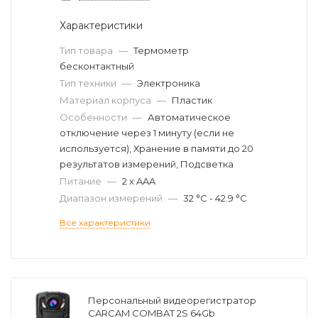
Характеристики
Тип товара
—
Термометр
бесконтактный
Тип техники
—
Электроника
Материал корпуса
—
Пластик
Особенности
—
Автоматическое
отключение через 1 минуту (если не
используется), Хранение в памяти до 20
результатов измерений, Подсветка
Питание
—
2 x AAA
Диапазон измерений
—
32 °С - 42.9 °С
Все характеристики
Персональный видеорегистратор
CARCAM COMBAT 2S 64Gb