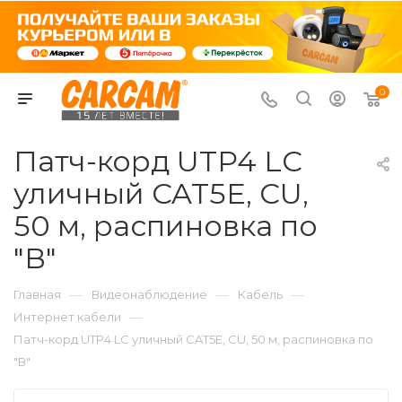
0
Патч-корд UTP4 LC
уличный CAT5E, CU,
50 м, распиновка по
"В"
—
—
—
Главная
Видеонаблюдение
Кабель
—
Интернет кабели
Патч-корд UTP4 LC уличный CAT5E, CU, 50 м, распиновка по
"В"