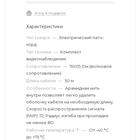
Хочу в подарок
Характеристики
Тип товара
—
Электрический патч-
корд
Тип техники
—
Комплект
видеонаблюдения
Сопротивление
—
110±15 Ом (волновое
сопротивление)
Длина кабеля
—
50 м
Особенности
—
Арамидная нить
внутри позволяет легко удалять
оболочку кабеля на необходимую длину,
Скорость распространения сигнала
(NVP): 72, Радиус изгиба при прокладке:
не менее 8D
Рабочая температура
—
От -40 °C
?
до +75 °C