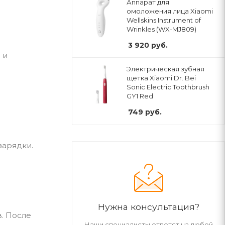
Аппарат для
омоложения лица Xiaomi
Wellskins Instrument of
Wrinkles (WX-MJ809)
3 920
руб.
 и
Электрическая зубная
щетка Xiaomi Dr. Bei
Sonic Electric Toothbrush
GY1 Red
749
руб.
зарядки.
Нужна консультация?
в. После
Наши специалисты ответят на любой