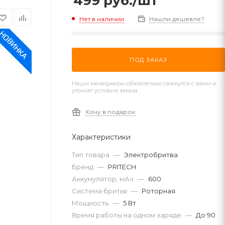
499
руб.
/шт
Нет в наличии
Нашли дешевле?
ПОД ЗАКАЗ
Наши менеджеры обязательно свяжутся с вами и
уточнят условия заказа
Хочу в подарок
Характеристики
Тип товара
—
Электробритва
Бренд
—
PRITECH
Аккумулятор, мАч
—
600
Система бритья
—
Роторная
Мощность
—
5 Вт
Время работы на одном заряде
—
До 90