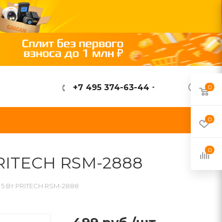
+7 495 374-63-44
0
ВОЙТИ
0
0
PRITECH RSM-2888
5 Вт PRITECH RSM-2888