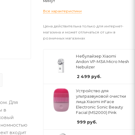
минут
Все характеристики
Цена действительна только для интернет-
магазина и может отличаться от цен в
розничных магазинах
Небулайзер Xiaomi
Andon VP-M3A Micro Mesh
Nebulizer
2 499
руб.
Устройство для
ультразвуковой очистки
лица Xiaomi inFace
ом. Для
Electronic Sonic Beauty
ы в
Facial (MS2000) Pink
иковый
999
руб.
тономностью
лект входит