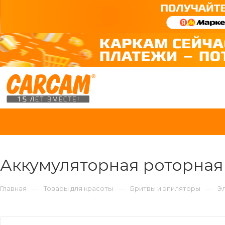
Аккумуляторная роторная
—
—
—
Главная
Товары для красоты
Бритвы и эпиляторы
Э