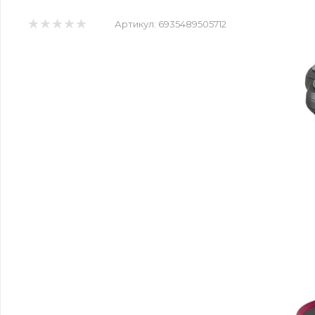
Артикул:
6935489505712