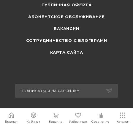
ПУБЛИЧНАЯ ОФЕРТА
АБОНЕНТСКОЕ ОБСЛУЖИВАНИЕ
ВАКАНСИИ
СОТРУДНИЧЕСТВО С БЛОГЕРАМИ
КАРТА САЙТА
ПОДПИСАТЬСЯ НА РАССЫЛКУ
+7 495 374-63-44
Главная
Кабинет
Корзина
Избранные
Сравнение
Каталог
sales@carcam.ru