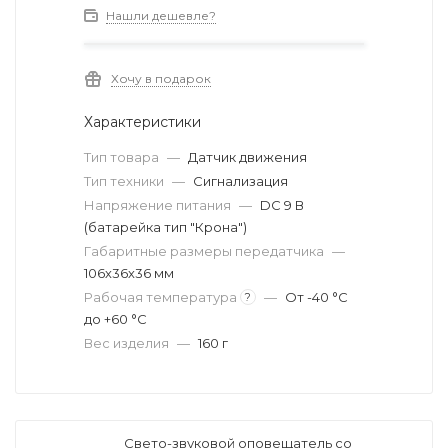
Нашли дешевле?
Хочу в подарок
Характеристики
Тип товара
—
Датчик движения
Тип техники
—
Сигнализация
Напряжение питания
—
DC 9 В
(батарейка тип "Крона")
Габаритные размеры передатчика
—
106х36х36 мм
Рабочая температура
—
От -40 °C
?
до +60 °C
Вес изделия
—
160 г
Свето-звуковой оповещатель со