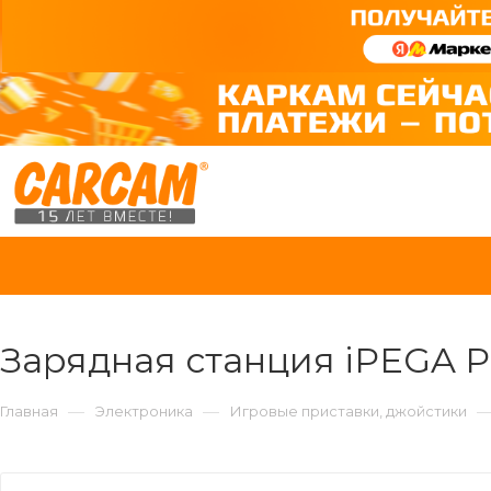
Зарядная станция iPEGA 
—
—
Главная
Электроника
Игровые приставки, джойстики