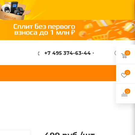
+7 495 374-63-44
0
ВОЙТИ
0
0