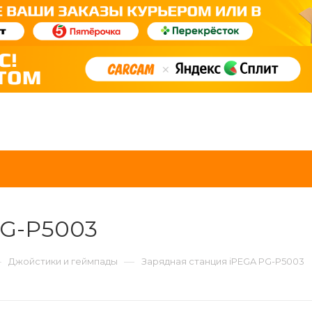
PG-P5003
—
—
Джойстики и геймпады
Зарядная станция iPEGA PG-P5003