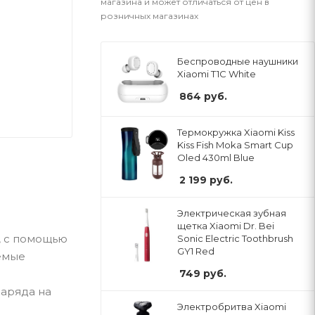
магазина и может отличаться от цен в
розничных магазинах
Беспроводные наушники
Xiaomi T1C White
864
руб.
Термокружка Xiaomi Kiss
Kiss Fish Moka Smart Cup
Oled 430ml Blue
2 199
руб.
Электрическая зубная
щетка Xiaomi Dr. Bei
р, с помощью
Sonic Electric Toothbrush
GY1 Red
емые
749
руб.
аряда на
Электробритва Xiaomi