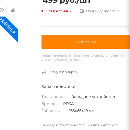
499
руб.
/шт
Нет в наличии
Нашли дешевле?
ПОД ЗАКАЗ
Наши менеджеры обязательно свяжутся с вами и
уточнят условия заказа
Хочу в подарок
Характеристики
Тип товара
—
Зарядное устройство
Бренд
—
IPEGA
Габариты
—
163x65x49 мм
Цена действительна только для интернет-