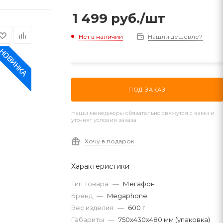
1 499
руб.
/шт
Нет в наличии
Нашли дешевле?
ПОД ЗАКАЗ
Наши менеджеры обязательно свяжутся с вами и
уточнят условия заказа
Хочу в подарок
Характеристики
Тип товара
—
Мегафон
Бренд
—
Megaphone
Вес изделия
—
600 г
Габариты
—
750х430х480 мм (упаковка)