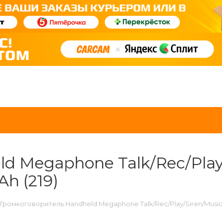
 Megaphone Talk/Rec/Play/
h (219)
Громкоговоритель Handheld Megaphone Talk/Rec/Play/Siren/Music/