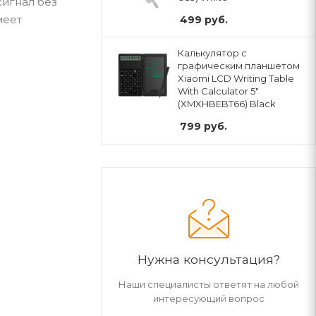
сигнал без
меет
499
руб.
Калькулятор с
графическим планшетом
Xiaomi LCD Writing Table
With Calculator 5"
(XMXHBEBT66) Black
799
руб.
Нужна консультация?
Наши специалисты ответят на любой
интересующий вопрос