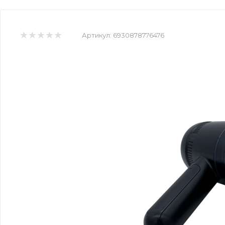
Артикул:
6930878776476