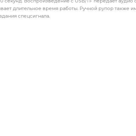
0 секунд. Воспроизведение с USB/TF передает аудио 
ивает длительное время работы. Ручной рупор также и
здания спецсигнала.