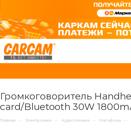
Громкоговоритель Handheld
card/Bluetooth 30W 1800mA
—
—
—
—
Главная
Электроника
Аудиотехника
Мегафоны