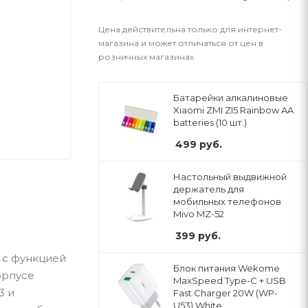
Цена действительна только для интернет-
магазина и может отличаться от цен в
розничных магазинах
Батарейки алкалиновые
Xiaomi ZMI ZI5 Rainbow AA
batteries (10 шт.)
499
руб.
Настольный выдвижной
держатель для
мобильных телефонов
Mivo MZ-52
399
руб.
ь с функцией
Блок питания Wekome
орпусе
MaxSpeed Type-C + USB
3 и
Fast Charger 20W (WP-
U53) White