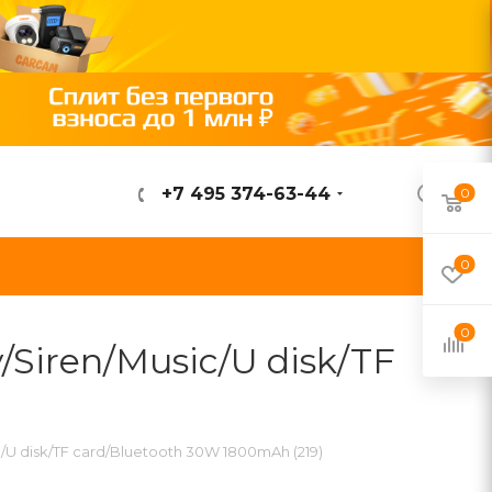
+7 495 374-63-44
0
ВОЙТИ
0
0
Siren/Music/U disk/TF
U disk/TF card/Bluetooth 30W 1800mAh (219)