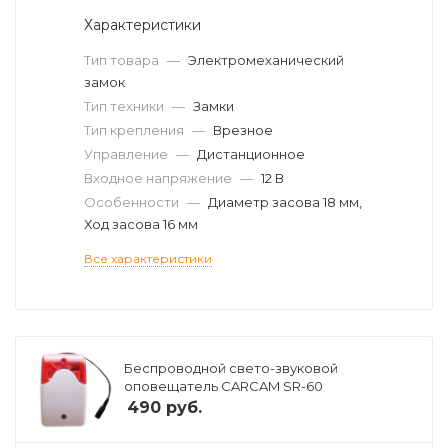
Характеристики
Тип товара
—
Электромеханический
замок
Тип техники
—
Замки
Тип крепления
—
Врезное
Управление
—
Дистанционное
Входное напряжение
—
12 В
Особенности
—
Диаметр засова 18 мм,
Ход засова 16 мм
Все характеристики
Беспроводной свето-звуковой
оповещатель CARCAM SR-60
490
руб.