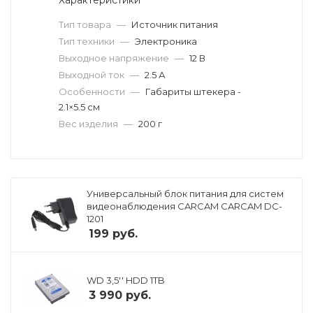
Тип товара
—
Источник питания
Тип техники
—
Электроника
Выходное напряжение
—
12 В
Выходной ток
—
2.5 А
Особенности
—
Габариты штекера -
2.1×5.5 см
Вес изделия
—
200 г
Универсальный блок питания для систем
видеонаблюдения CARCAM CARCAM DC-
1201
199
руб.
WD 3,5'' HDD 1TB
3 990
руб.