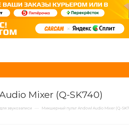
udio Mixer (Q-SK740)
—
для звукозаписи
Микшерный пульт Andowl Audio Mixer (Q-SK7