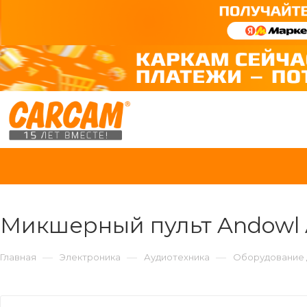
Микшерный пульт Andowl A
—
—
—
Главная
Электроника
Аудиотехника
Оборудование 