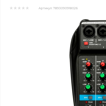
Артикул:
7893090918026