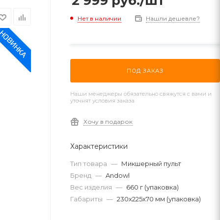
2 999
руб.
/шт
Нет в наличии
Нашли дешевле?
ПОД ЗАКАЗ
Наши менеджеры обязательно свяжутся с вами и
уточнят условия заказа
Хочу в подарок
Характеристики
Тип товара
—
Микшерный пульт
Бренд
—
Andowl
Вес изделия
—
660 г (упаковка)
Габариты
—
230х225х70 мм (упаковка)