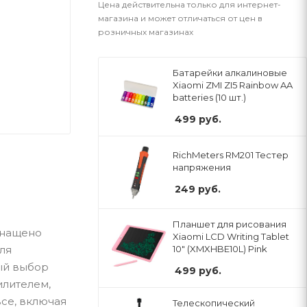
Цена действительна только для интернет-
магазина и может отличаться от цен в
розничных магазинах
Батарейки алкалиновые
Xiaomi ZMI ZI5 Rainbow AA
batteries (10 шт.)
499
руб.
RichMeters RM201 Тестер
напряжения
249
руб.
Планшет для рисования
оснащено
Xiaomi LCD Writing Tablet
ля
10" (XMXHBE10L) Pink
ый выбор
499
руб.
илителем,
се, включая
Телескопический