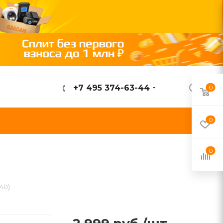
+7 495 374-63-44
0
ВОЙТИ
0
0
40)