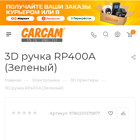
0
3D ручка RP400A
(Зеленый)
—
—
—
Главная
Электроника
3D принтеры
3D ручка RP400A (Зеленый)
Артикул:
9780201379877