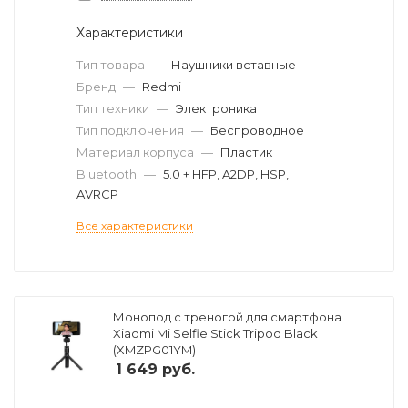
Характеристики
Тип товара
—
Наушники вставные
Бренд
—
Redmi
Тип техники
—
Электроника
Тип подключения
—
Беспроводное
Материал корпуса
—
Пластик
Bluetooth
—
5.0 + HFP, A2DP, HSP,
AVRCP
Все характеристики
Монопод с треногой для смартфона
Xiaomi Mi Selfie Stick Tripod Black
(XMZPG01YM)
1 649
руб.