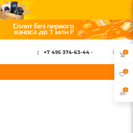
+7 495 374-63-44
0
ВОЙТИ
0
0