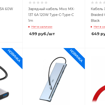
 3A 60W
Зарядный кабель Mivo MX-
Кабель 
13T 6A 120W Type-C-Type-C
Braided 
1m
Black
Нет в наличии
Нет в н
499
руб.
/шт
649
ру