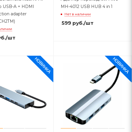
o USB-A + HDMI
MH-4012 USB HUB 4 in 1
ction adapter
Нет в наличии
CH2TM)
599
руб.
/шт
аличии
б.
/шт