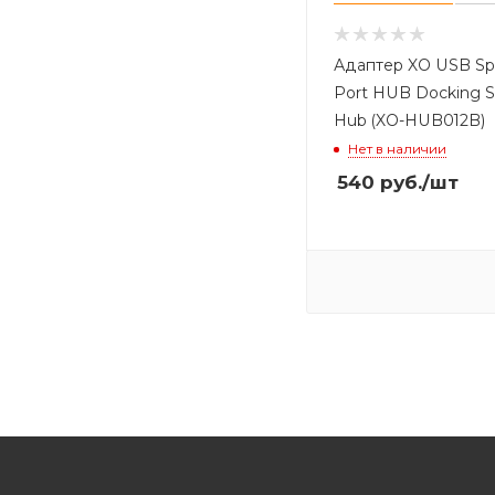
Адаптер XO USB Spli
Port HUB Docking S
Hub (XO-HUB012B)
Нет в наличии
540
руб.
/шт