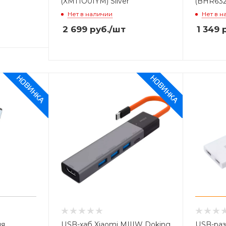
(XMTIO01YM) Silver
(BHR632
Нет в наличии
Нет в н
2 699
руб.
/шт
1 349
р
ля
USB-хаб Xiaomi MIIIW Doking
USB-раз