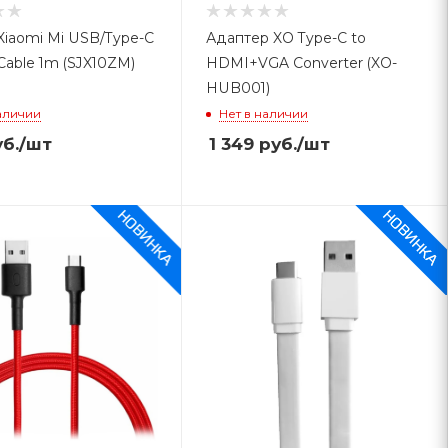
Xiaomi Mi USB/Type-C
Адаптер XO Type-C to
Cable 1m (SJX10ZM)
HDMI+VGA Converter (XO-
HUB001)
аличии
Нет в наличии
б.
/шт
1 349
руб.
/шт