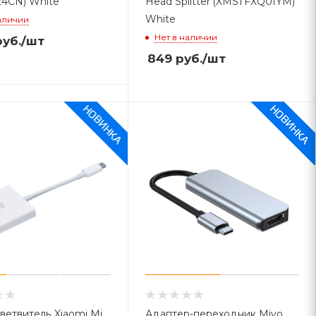
4CN) White
Head Splitter (XMSTFXQ01YM)
White
аличии
Нет в наличии
уб.
/шт
849
руб.
/шт
ветвитель Xiaomi Mi
Адаптер-переходник Mivo