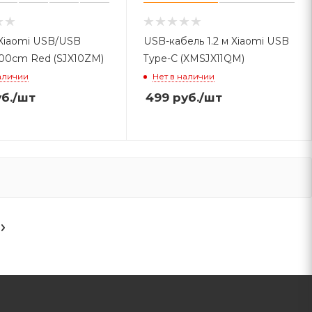
Xiaomi USB/USB
USB-кабель 1.2 м Xiaomi USB
100cm Red (SJX10ZM)
Type-C (XMSJX11QM)
аличии
Нет в наличии
б.
/шт
499
руб.
/шт