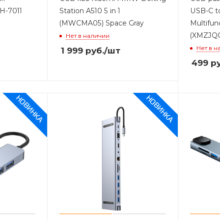
H-7011
Station A510 5 in 1
USB-C t
(MWCMA05) Space Gray
Multifun
(XMZJQ
Нет в наличии
Нет в н
1 999
руб.
/шт
499
ру