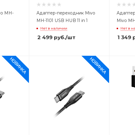
vo MH-
Адаптер-переходник Mivo
Адаптер
MH-1101 USB HUB 11 in 1
Mivo MH
Нет в наличии
Нет в н
2 499
руб.
/шт
1 349
р