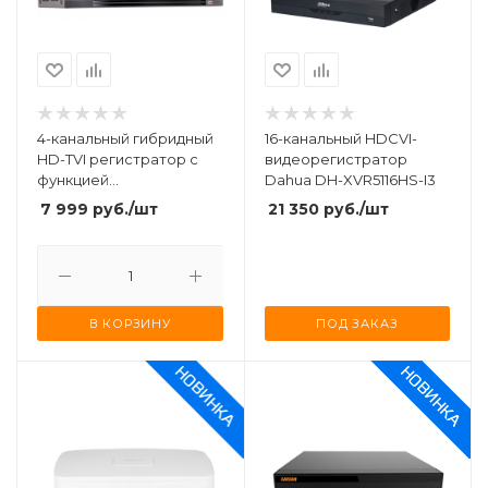
4-канальный гибридный
16-канальный HDCVI-
HD-TVI регистратор c
видеорегистратор
функцией
Dahua DH-XVR5116HS-I3
распознавания лиц,
7 999
руб.
/шт
21 350
руб.
/шт
технологией AoC и
Motion Detection 2.0
HiWatch DS-H304QAF(B)
В КОРЗИНУ
ПОД ЗАКАЗ